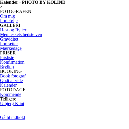
Kalender - PHOTO BY KOLIND
×
FOTOGRAFEN
Om mig
Portefølje
GALLERI
Hest og Rytter
Menneskets bedste ven
Graviditet
Portrætter
Mærkedage
PRISER
Prisliste
Konfirmation
Bryllup
BOOKING
Book fotograf
Godt af vide
Kalender
FOTODAGE
Kommende
Tidligere
Ulbjerg Klint
Gå til indhold