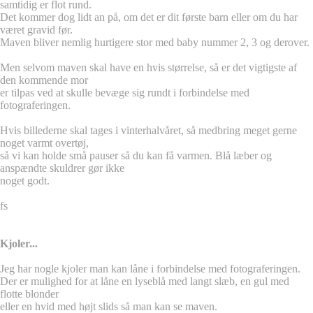
samtidig er flot rund.
Det kommer dog lidt an på, om det er dit første barn eller om du har
været gravid før.
Maven bliver nemlig hurtigere stor med baby nummer 2, 3 og derover.
Men selvom maven skal have en hvis størrelse, så er det vigtigste af
den kommende mor
er tilpas ved at skulle bevæge sig rundt i forbindelse med
fotograferingen.
Hvis billederne skal tages i vinterhalvåret, så medbring meget gerne
noget varmt overtøj,
så vi kan holde små pauser så du kan få varmen. Blå læber og
anspændte skuldrer gør ikke
noget godt.
fs
Kjoler...
Jeg har nogle kjoler man kan låne i forbindelse med fotograferingen.
Der er mulighed for at låne en lyseblå med langt slæb, en gul med
flotte blonder
eller en hvid med højt slids så man kan se maven.