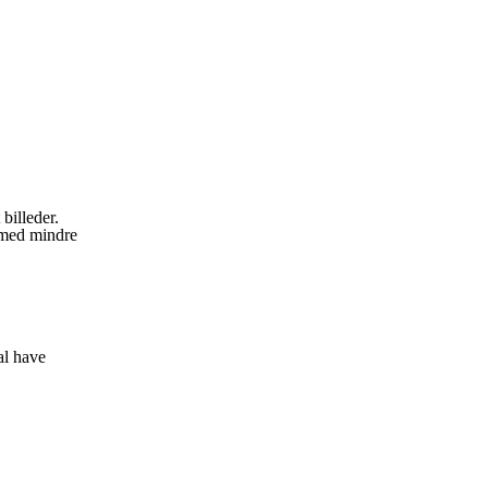
billeder.
, med mindre
al have