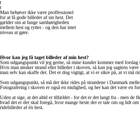
t
t
Man behøver ikke være proffessionel
for at få gode billeder af sin hest. Det
gælder om at fange samhørigheden
mellem hest og rytter - og den har intet
niveau at gøre.
Hvor kan jeg få taget billeder af min hest?
Som udgangspunkt vil jeg gerne, så mine kunder kommer med forslag til l
Hvis man ønsker strand eller billeder i skoven, så kan jeg sagtens være b
man selv kan skaffe det. Det er dog vigtigt, at vi er sikre på, at vi må ri
Som udgangspunkt, så må der ikke rides på strandene i Danmark mellem
Fotografering i skoven er også en mulighed, og her kan det være en ford
Uden at sige, at det altid er tilfældet - for det er det langt fra - men 
hvad det er der skal foregå, hvor mange heste der er tale om og lidt om
ridebilleder af én hest.