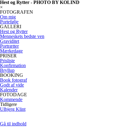
Hest og Rytter - PHOTO BY KOLIND
×
FOTOGRAFEN
Om mig
Portefølje
GALLERI
Hest og Rytter
Menneskets bedste ven
Graviditet
Portrætter
Mærkedage
PRISER
Prisliste
Konfirmation
Bryllup
BOOKING
Book fotograf
Godt af vide
Kalender
FOTODAGE
Kommende
Tidligere
Ulbjerg Klint
Gå til indhold