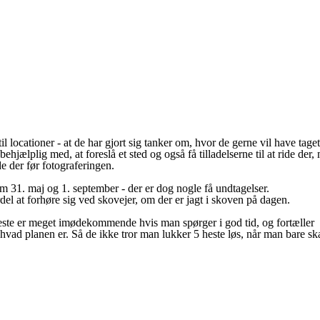
ocationer - at de har gjort sig tanker om, hvor de gerne vil have taget 
ehjælplig med, at foreslå et sted og også få tilladelserne til at ride der
de der før fotograferingen.
 31. maj og 1. september - der er dog nogle få undtagelser.
el at forhøre sig ved skovejer, om der er jagt i skoven på dagen.
de fleste er meget imødekommende hvis man spørger i god tid, og fortæller
 hvad planen er. Så de ikke tror man lukker 5 heste løs, når man bare sk